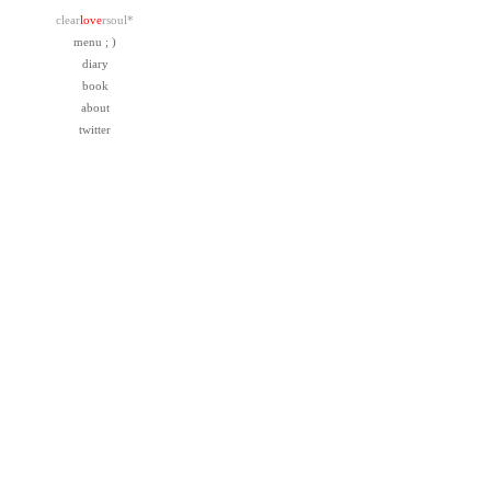
clear
love
rsoul*
menu ; )
diary
book
about
twitter