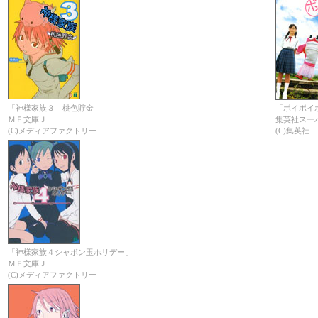
「神様家族３ 桃色貯金」
「ポイポイ
ＭＦ文庫Ｊ
集英社スー
(C)メディアファクトリー
(C)集英社
「神様家族４シャボン玉ホリデー」
ＭＦ文庫Ｊ
(C)メディアファクトリー