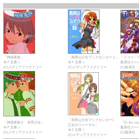
「神様家族」
「南青山少女ブックセンター１」
「トゥー・
ＭＦ文庫Ｊ
ＭＦ文庫Ｊ
集英社スー
(C)メディアファクトリー
(C)メディアファクトリー
(C)集英社
「南青山少女ブックセンター2
「神様家族２ 発育少女」
「To the cas
乙女のリハーサル」
ＭＦ文庫Ｊ
集英社スー
ＭＦ文庫Ｊ
(C)メディアファクトリー
(C)集英社
(C)メディアファクトリー