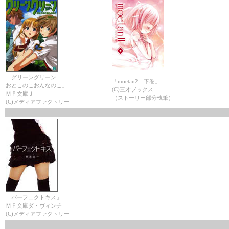
「グリーングリーン
「moetan2 下巻」
おとこのこおんなのこ」
(C)三才ブックス
ＭＦ文庫Ｊ
（ストーリー部分執筆）
(C)メディアファクトリー
「パーフェクトキス」
ＭＦ文庫ダ・ヴィンチ
(C)メディアファクトリー