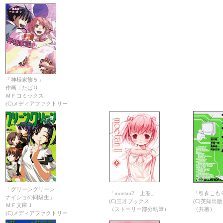
「神様家族５」
作画：たばり
ＭＦコミックス
(C)メディアファクトリー
「グリーングリーン
「moetan2 上巻」
「引きこも
ナイショの同級生」
(C)三才ブックス
(C)英知出版
ＭＦ文庫Ｊ
（ストーリー部分執筆）
（共著）
(C)メディアファクトリー